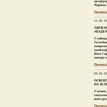
архијере
Чајнича.
Прочита
10. 06. 2
ОДРЖАН
АКАДЕМ
У суботу
Господин
митропол
академиј
Ново Сар
значаја 
Прочита
09. 06. 2
ОСВЕШТ
НА ЗЕЛ
У петак, 
епископа
нови хра
Прочита