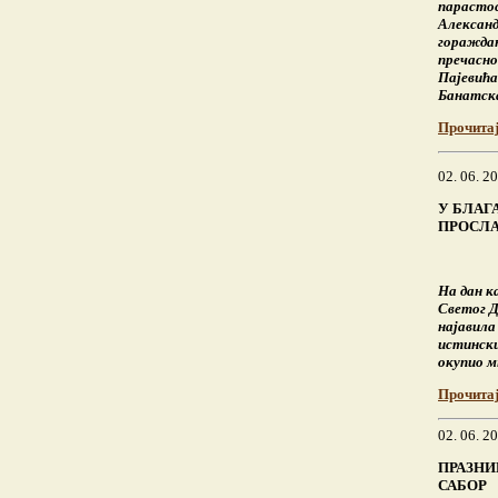
парастос
Александ
гораждан
пречасно
Пајевића
Банатска
Прочита
02. 06. 2
У БЛАГ
ПРОСЛА
На дан к
Светог Д
најавила 
истински
окупио м
Прочита
02. 06. 2
ПРАЗНИ
САБОР