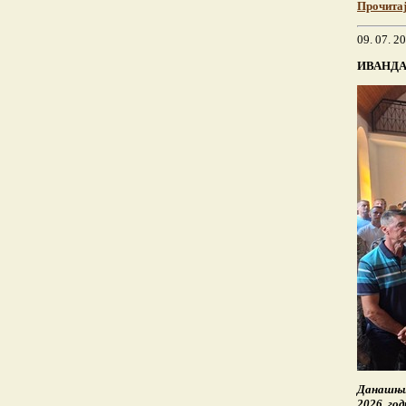
Прочита
09. 07. 2
ИВАНДА
Данашњи 
2026. го