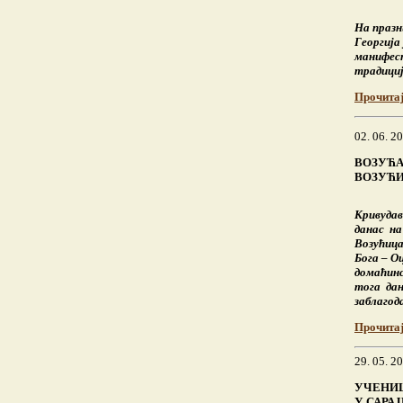
На празн
Георгија
манифест
традициј
Прочита
02. 06. 2
ВОЗУЋ
ВОЗУЋ
Кривудав
данас на
Возућиц
Бога – О
домаћинс
тога дан
заблагод
Прочита
29. 05. 2
УЧЕНИЦ
У САРА