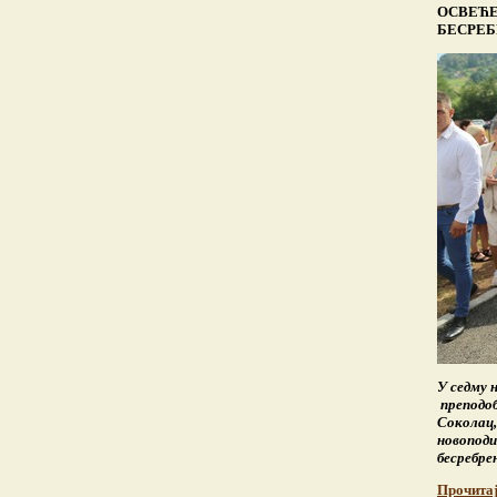
ОСВЕЋЕ
БЕСРЕБ
У седму н
преподоб
Соколац,
новоподи
бесребре
Прочита