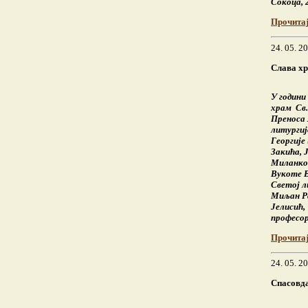
Сокоца, 2
Прочита
24. 05. 2
Слава х
У години
храм Св.
Преноса 
литургиј
Георгије
Закића, 
Миланков
Вукоте В
Светој л
Миљан Ра
Јелисић,
професор
Прочита
24. 05. 2
Спасовда