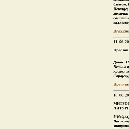
Силуан; 
Исихије;
мохачки 
свештен
ваљевске
Прочита
11. 06. 2
Прослављ
Данас, 1
Вељинама
крсног и
Сарајеву
Прочита
10. 06. 2
МИТРОП
ЛИТУРГ
У Недјељу
Високопр
митропол