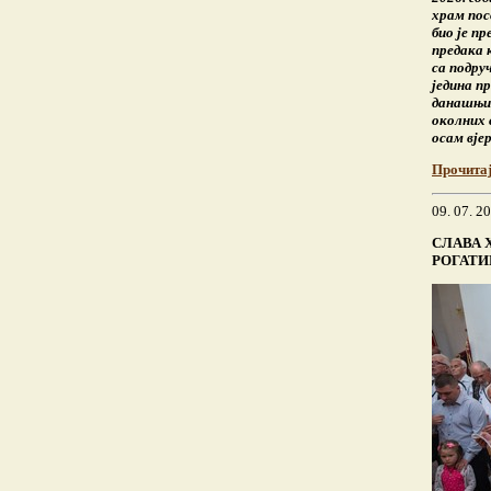
храм по
био је п
предака 
са подру
једина пр
данашњи 
околних 
осам вје
Прочита
09. 07. 2
СЛАВА 
РОГАТИ