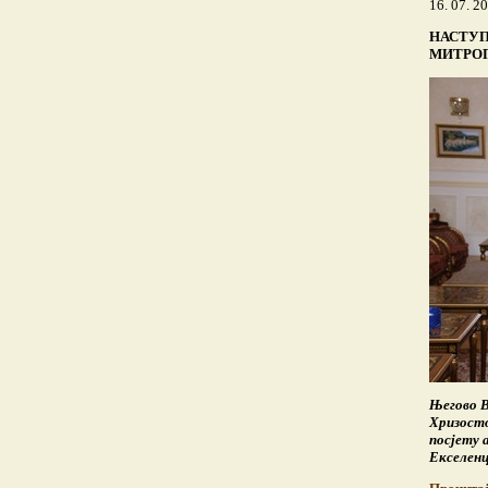
16. 07. 2
НАСТУП
МИТРО
Његово 
Хризосто
посјету 
Екселенц