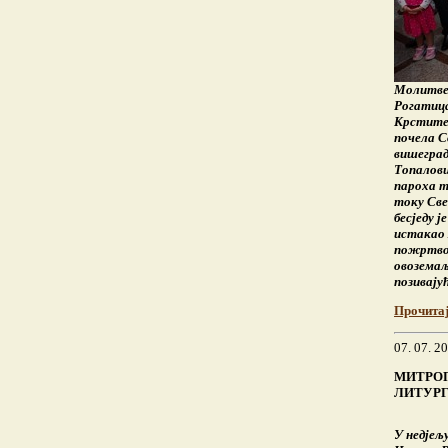
Молитвен
Рогатица
Крститељ
почела С
вишеград
Топалови
пароха т
току Све
бесједу 
истакао 
пожртвов
овоземаљ
позивајућ
Прочита
07. 07. 2
МИТРОП
ЛИТУРГ
У недјељу