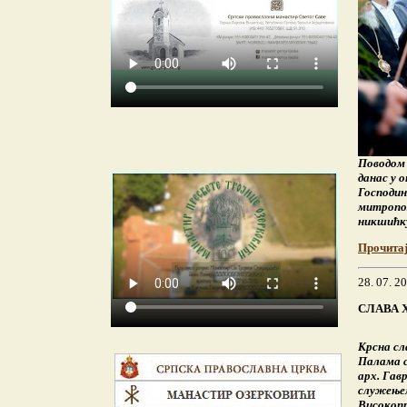
Поводом 
данас у 
Господин
митропол
никшићку
Прочита
28. 07. 2
СЛАВА 
Крсна сл
Палама с
арх. Гавр
служењем
Високоп