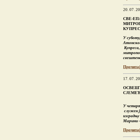
20. 07. 2
СВЕ-ЕП
МИТРОП
КУПРЕС
У суботу,
Атонског
Купреса,
митропол
свештенс
Прочита
17. 07. 2
ОСВЕШТ
СЈЕМЕ
У четврт
служен ј
изградњу
Марини –
Прочита