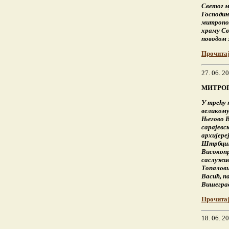
Светог 
Господин
митропол
храму Св
поводом 
Прочита
27. 06. 2
МИТРОП
У трећу 
великому
Његово 
сарајевс
архијере
Штрбцима
Високоп
саслужив
Топалови
Васић, п
Вишегра
Прочита
18. 06. 2