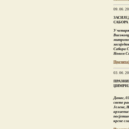
09. 06. 2
ЗАСИЈЕ
САБОРА
У четврт
Високопр
митропол
засиједа
Сабора С
Новом Се
Прочита
03. 06. 2
ПРАЗНИ
ЏИМРИ
Данас, 0
свете ра
Јелене, 
архиепис
посјетио
крсне сл