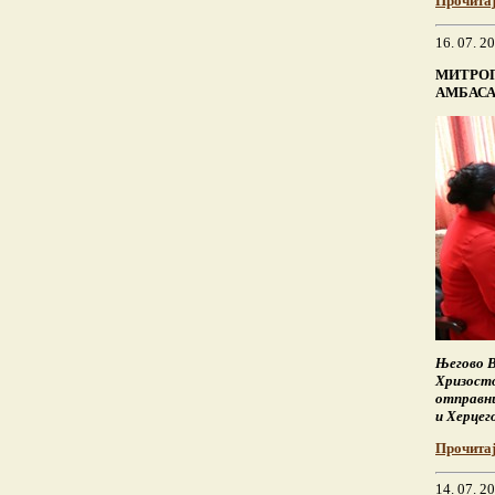
Прочита
16. 07. 2
МИТРОП
АМБАСА
Његово 
Хризостом
отправни
и Херцег
Прочита
14. 07. 2