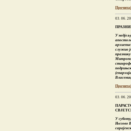
Прочита
03. 06. 2
ПРАЗНИ
У недјељу
апостоле
архиепис
служио ј
празнику
Митропол
ставрофо
подрињск
(епархиј
Власениц
Прочита
03. 06. 2
ПАРАСТ
СВЈЕТС
У суботу,
Његово 
сарајевс