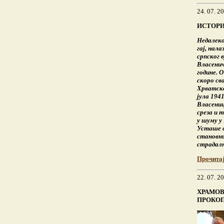
24. 07. 2
ИСТОРИ
Недалеко
гај, нал
српског 
Власенич
године. 
скоро св
Хрватско
јула 1941
Власениц
среза и 
у шуму у
Усташе с
становни
страдал
Прочита
22. 07. 2
ХРАМОВ
ПРОКО