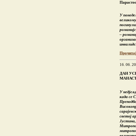
Парастос
У понеде
великому
погинули
романијс
– романи
организа
инвалид
Прочита
16. 06. 2
ДАН УС
МАНАСТ
У недјељу
када се 
Преподбо
Високоп
сарајевс
светој а
Јустина,
Митропо
митропол
велингто