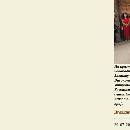
На празн
новоподи
Заваиту 
Високопр
митропо
Божанств
слава. О
живота З
краја.
Прочита
20. 07. 2