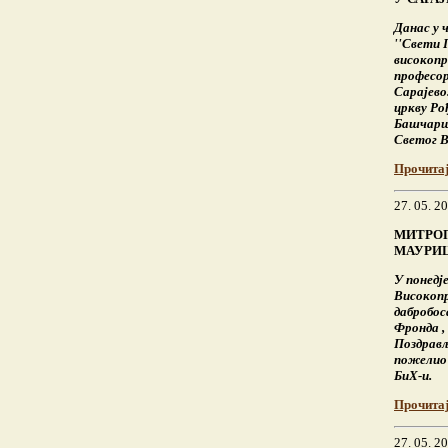
Данас у 
''Свети 
високопр
професор
Сарајево.
цркву Ро
Башчарши
Светог В
Прочита
27. 05. 2
МИТРОП
МАУРИЦ
У понедј
Високоп
дабробос
Фронда ,
Поздрављ
пожелио 
БиХ-и.
Прочита
27. 05. 2