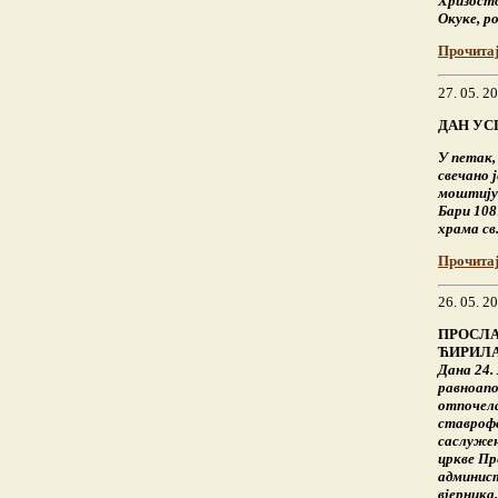
Хризосто
Окуке, р
Прочита
27. 05. 2
ДАН УС
У петак,
свечано 
моштију 
Бари 108
храма св
Прочита
26. 05. 2
ПРОСЛ
ЋИРИЛА
Дана 24.
равноапо
отпочела
ставрофо
саслужењ
цркве Пр
админист
вјерника