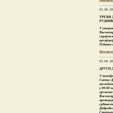
Прочита
03. 06. 2
ТРЕЋИ 
РУДНИК
У уторак,
Високоп
сарајевс
архијере
Рудника 
Прочита
03. 06. 2
ДРУГИ 
У понедје
Светог Д
посвећен
у 09:00 
архиепис
Високоп
протојер
србињски
Дабробос
Старови