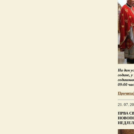
На дан у
године, 
годишњиц
09:00 ча
Прочита
21. 07. 2
ПРВА С
НОВОП
НЕДЈЕЉ