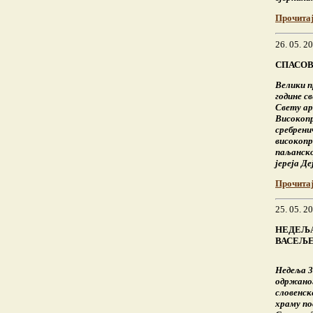
Прочита
26. 05. 2
СПАСОВ
Велики п
године с
Свету ар
Високопр
сребрени
високопр
паљанско
јереја Д
Прочита
25. 05. 2
НЕДЕЉА
ВАСЕЉЕ
Недеља 3
одржаног
словенск
храму по