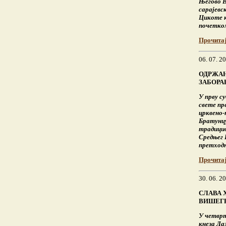
Његово 
сарајевс
Цикоте к
почетком
Прочита
06. 07. 2
ОДРЖАН
ЗАБОРА
У прву су
свете пр
црквено-
Братунцу
традицио
Средњег 
претходн
Прочита
30. 06. 2
СЛАВА 
ВИШЕГ
У четврт
кнеза Ла