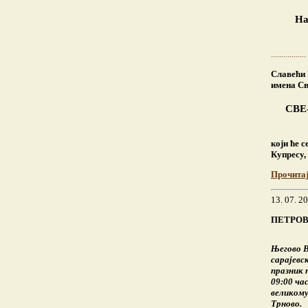
На
.................
Славећи 
имена Св
СВЕ
који ће 
Купресу, 
Прочита
13. 07. 2
ПЕТРОВ
Његово 
сарајевс
празник 
09:00 ча
великому
Трново.