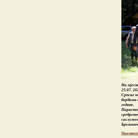
На мјест
25.07. 2
Српске в
борбама 
године.
Парастос
сребрени
саслужењ
Брежанчи
Прочита