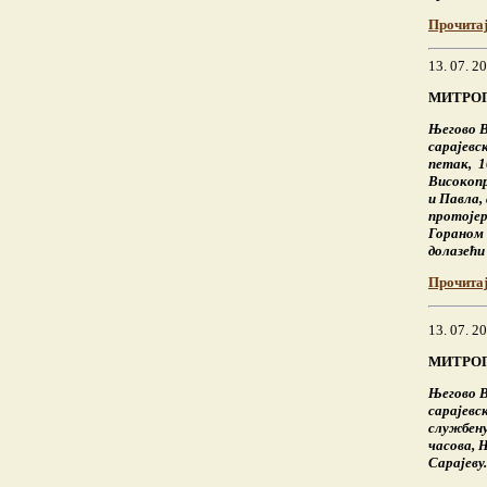
Прочита
13. 07. 2
МИТРОП
Његово 
сарајевс
петак, 10
Високопр
и Павла,
протојер
Гораном 
долазећи
Прочита
13. 07. 2
МИТРОП
Његово 
сарајевс
службену 
часова, 
Сарајеву.