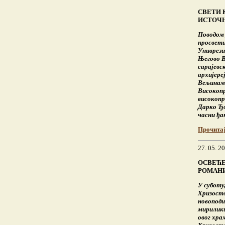
СВЕТИ 
ИСТОЧН
Поводом 
просвет
Униврези
Његово 
сарајевс
архијере
Вељинама
Високоп
високопр
Дарко Ђо
часни ђа
Прочита
27. 05. 2
ОСВЕЋЕ
РОМАН
У суботу
Хризосто
новоподи
мирилики
овог хра