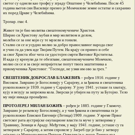
светог су однели као трофеј у зграду Општине у Челебићима. После 45
година његов син Василије пренео је Момчилове земне остатке и сахранио
их поред Цркве у Челебићима.
Тропар. глас 4.
Живот ти је био молитва свештеномучениче Христов.
Ширио си Христову љубав и мир молитвом и делом,
молећи се за оне који су те мрзели и гонили.
Стално си се и усрдно молио за добро православног народа свог
и учио га да увек иде Твојим Путем. На крају си принео и себе
за свог Христа због чега си удостојен смрти Његовог Крститеља.
И када су кренули да те обезглаве, свештеномучениче Момчило,
молио си се и за своје непријетеље попут твога заштитника а
првомученика Христовог: “Господе, не узми им ово за грех.”
СВЕШТЕНИК ДОБРОСЛАВ БЛАЖЕВИЋ
– рођен 1916. године у
Високом. Завршио је Богословију у Сарајеву, а за ђакона и свештеника
рукоположен је 1939. године у Сарајеву. У јуну 1941. усташе га хватају,
кују и везују за запрежна кола. Зверски је убијен на путу за Бугојно. Тело
му није никада пронађено.
ПРОТОЈЕРЕЈ МИЛАН БОЖИЋ
– рођен је 1885. године у Гламочу.
Завршио је рељевску Богословију, а у чин ђакона и свештеника га је
рукоположио Епископ Евгеније (Летица) 1909. године. У време Првог
светског рата аустријске окупационе власти га муче у затворима у
Травнику, Зеници и Араду. Међутим, у мају 1941. године, усташе су га
затвориле у Сарајеву, а затим спровеле у Загреб где је био у затвору
заједно са Митрополитом Петром. Одведен је у логор Даница код