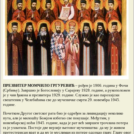
ПРЕЗВИТЕР МОМЧИЛО ГРГУРЕВИЋ
– рођен је 1906. година у Фочи
(Србињу). Завршио је Богословију у Сарајеву 1928. године, а рукоположен
је у чин ђакона и презвитера 1929. године. Служио је као парохијски
свештеник у Челебићима све до мученичке смрти 29. новембра 1945.
године.
Почетком Другог светског рата био је одређен за ликвидацију неколико
пута, али је милошћу Божјом избегао све покушаје. Међутим, у
новембарској ноћи 1945. године, када је рат већ завршен трочлана потера
га је ухватила. Постоје две верзије његовог мучеништва: да му је живом
претестерисан врат и да му је муслиман из потере одсекао главу. Главу овог