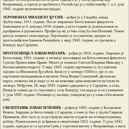
Копривнице, а одатле је пребачен у Госпић где је у ноћи између 1. и 2. јула
1941. године мученички пострадао.
ЈЕРОМОНАХ МИАХИЛО ЂУСИЋ
– рођен је у Гледићу, изнад
Љубостиње, 1911. године. После завршеног Богословског факултета.
Замонашен је 6. јануара 1934. године, а исте године је рукоположен за
јерођакона и јеромонаха. Професор му је био отац Јустин Поповић. Током
рата је помагао свом народу. Партизани су га ухватили, заједно са
протосинђелом Јованом Рапајићем, у мају 1945. године, и стрељали у
Блажују код Сарајева.
ПРОТОСИНЂЕЛ ЈОВАН РАПАЈИЋ
– рођен је 1910. године. Завршио је
Богословију 1931. године, а затим је апсолвирао на Богословском факултету
Српске Православне Цркве. Много је помагао Светом Владики Николају у
Богомољачком покрету. У мају 1945. године партизани су га ухватили
заједно са Михаилом Ђусићем. Били су у затвору ОЗНА-е, где су их
партизани изгладњивали и мучили. Отац Новак Станојевић, фочански
парох, помогао им је када су их на неколико дана комунисти пустили из
затвора. Међутим, 28. маја 1945. године одведени су у Сарајево, а отац
Новак је сазнао да су стрељани у селу Блажују, тек када је и он утамничен
2. јула 1945. године. Очевици су, касније, говорили да су сами себи копали
јаму.
СВЕШТЕНИК ЈОВАН ЗЕЧЕВИЋ
– рођен је 1895. године у Босанском
Новом. Завршио је Богословију у Сарајеву, а тамо је био у групи Гаврила
Принципа, због чега су га аустријске власти осудиле на четворогодишњу
робију. Рукоположен је за ђакона и свештеника 1922. године. У јуну 1941.
године, одведен је са групом Срба у теретном вагону у Копривници, а њега