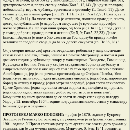
4,24), а то значи, да се обуку у милосрђе, доброту, смиреноумље, кротост,
дуготрпељивост и, поврх свега у љубав (Кол 3, 12,14). Да иду за правдом,
побожношћу, вером, љубављу, трпљењем и кротошћу (1. Тим 6, 11). Да се
уклањају од зла и чине добро (Јн 5,29; 1. Пс 37,27; Рим 12, 9; 1.Сол 5, 22: 2.
Тим 2, 19; Јн 11). Да мисле све што је истинито, поштено праведно, чисто,
достојно љубави, што је на добром гласу, што је врлинско и достојно
похвале (Фил 4, 8). Јер који чини добро, од Бога је (3. Јн 11), а плод Духа је
у свакој доброти, праведности и истини (Еф 5, 9; Гал 5, 22,23). Дакле,
Епископ Варнава је знао и био свестан да Господ љуби правду и неће
оставити преподобне своје, и да ће их довека сачувати (ср. Пс 36, 28)."
Он је смерно носио свој крст петогодишњег робовања у комунистичким
казаматима Сарајева, Стоца, Зенице и Сремске Митровице, а потом и још
дванаест година у кућном притвору у манастирима: Ваведење, Гомионица,
Крушедол и Беочин. Увек се у својим страдањима борио да љубављу и
смирењем победи зло и оне који су том злу тако предано и верно служили.
А побеђивао је, јер је, по речима протосинђела др Стефана Чакића, "био
једна изузетна личност, једна несаломљива енергија, један бескомпромисан
борац за истину и правду, један ватрени родољуб, један свети архипастир
Цркве Христове, једна неугасива звезда водиља нараштајима који долазе,
један скоро недостижан пример доброте, честитости и поштења".
Комунисти му нису дозволили да се врати на своју епархијску катедру.
Умро је 12. новембра 1964. године под сумњивим околностима у манастиру
Беочину, где је и сахрањен.
ПРОТОЈЕРЕЈ МАРКО ПОПОВИЋ
– рођен је 1876. године у Купресу.
Завршио је Рељевску Богословију, а рукоположен је за ђакона и свештеника
1901. године. У Првом светском рату су га аустријске власти дуго држале у
тамници, али је сва мучења преживео. Мешутим, 6. јуна 1941. године га