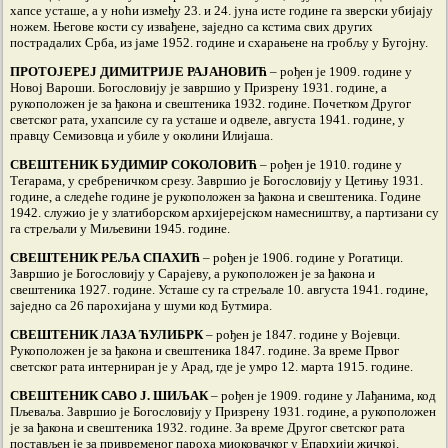
хапсе усташе, а у ноћи између 23. и 24. јуна исте године га зверски убијају
ножем. Његове кости су извађене, заједно са кстима свих других
пострадалих Срба, из јаме 1952. године и схарањене на гробљу у Бугојну.
ПРОТОЈЕРЕЈ ДИМИТРИЈЕ РАЈАНОВИЋ
– рођен је 1909. године у
Новој Вароши. Богословију је завршио у Призрену 1931. године, а
рукоположен је за ђакона и свештеника 1932. године. Почетком Другог
светског рата, ухапсиле су га усташе и одвеле, августа 1941. године, у
правцу Семизовца и убиле у околини Илијаша.
СВЕШТЕНИК БУДИМИР СОКОЛОВИЋ
– рођен је 1910. године у
Тегарама, у сребреничком срезу. Завршио је Богословију у Цетињу 1931.
године, а следеће године је рукоположен за ђакона и свештеника. Године
1942. служио је у златиборском архијерејском намесништву, а партизани су
га стрељали у Миљевини 1945. године.
СВЕШТЕНИК РЕЉА СПАХИЋ
– рођен је 1906. године у Рогатици.
Завршио је Богословију у Сарајеву, а рукоположен је за ђакона и
свештеника 1927. године. Усташе су га стрељале 10. августа 1941. године,
заједно са 26 парохијана у шуми код Бутмира.
СВЕШТЕНИК ЛАЗА ЋУЛИБРК
– рођен је 1847. године у Војевци.
Рукоположен је за ђакона и свештеника 1847. године. За време Првог
светског рата интерниран је у Арад, где је умро 12. марта 1915. године.
СВЕШТЕНИК САВО Ј. ШИЉАК
– рођен је 1909. године у Лађанима, код
Пљеваља. Завршио је Богословију у Призрену 1931. године, а рукоположен
је за ђакона и свештеника 1932. године. За време Другог светског рата
постављен је за привременог пароха миоковачког у Епархији жичкој.