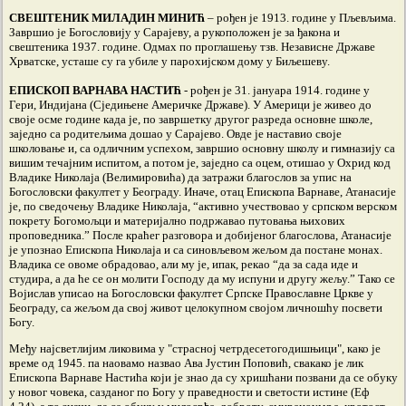
СВЕШТЕНИК МИЛАДИН МИНИЋ
– рођен је 1913. године у Пљевљима.
Завршио је Богословију у Сарајеву, а рукоположен је за ђакона и
свештеника 1937. године. Одмах по проглашењу тзв. Независне Државе
Хрватске, усташе су га убиле у парохијском дому у Биљешеву.
ЕПИСКОП ВАРНАВА НАСТИЋ
- рођен је 31. јануара 1914. године у
Гери, Индијана (Сједињене Америчке Државе). У Америци је живео до
своје осме године када је, по завршетку другог разреда основне школе,
заједно са родитељима дошао у Сарајево. Овде је наставио своје
школовање и, са одличним успехом, завршио основну школу и гимназију са
вишим течајним испитом, а потом је, заједно са оцем, отишао у Охрид код
Владике Николаја (Велимировића) да затражи благослов за упис на
Богословски факултет у Београду. Иначе, отац Епископа Варнаве, Атанасије
је, по сведочењу Владике Николаја, “активно учествовао у српском верском
покрету Богомољци и материјално подржавао путовања њихових
проповедника.” После краћег разговора и добијеног благослова, Атанасије
је упознао Епископа Николаја и са синовљевом жељом да постане монах.
Владика се овоме обрадовао, али му је, ипак, рекао “да за сада иде и
студира, а да ће се он молити Господу да му испуни и другу жељу.” Тако се
Војислав уписао на Богословски факултет Српске Православне Цркве у
Београду, са жељом да свој живот целокупном својом личношћу посвети
Богу.
Међу најсветлијим ликовима у "страсној четрдесетогодишњици", како је
време од 1945. па наовамо назвао Ава Јустин Поповић, свакако је лик
Епископа Варнаве Настића који је знао да су хришћани позвани да се обуку
у новог човека, сазданог по Богу у праведности и светости истине (Еф