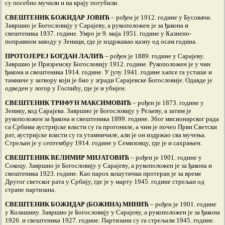
су посебно мучили и на крају погубили.
СВЕШТЕНИК БОЖИДАР ЈОВИЋ
– рођен је 1912. године у Бусовачи.
Завршио је Богословију у Сарајеву, а рукоположен је за ђакона и
свештеника 1937. године. Умро је 9. маја 1951. године у Казнено-
поправном заводу у Зеници, где је издржавао казну од осам година.
ПРОТОЈЕРЕЈ БОГДАН ЛАЛИЋ
– рођен је 1889. године у Сарајеву.
Завршио је Призренску Богословију 1912. године. Рукоположен је у чин
ђакона и свештеника 1914. године. У јулу 1941. године хапсе га усташе и
тамниче у затвору који је био у згради Сарајевске Богословије. Одавде је
одведен у логор у Госпићу, где је и убијен.
СВЕШТЕНИК ТРИФУН МАКСИМОВИЋ
– рођен је 1873. године у
Зенику, код Сарајева. Завршио је Богословију у Рељеву, а затим је
рукоположен за ђакона и свештеника 1899. године. Због мисионарског рада
са Србима аустријске власти су га прогониле, а чим је почео Први Светски
рат, аустријске власти су га утамничиле, али је он издржао сва мучења.
Стрељан је у септембру 1914. године у Семизовцу, где је и сахрањен.
СВЕШТЕНИК ВЕЛИМИР МИЈАТОВИЋ
– рођен је 1901. године у
Сокоцу. Завршио је Богословију у Сарајеву, а рукоположен је за ђакона и
свештеника 1923. године. Као парох кошутички протеран је за време
Другог светског рата у Србију, где је у марту 1945. године стрељан од
стране партизана.
СВЕШТЕНИК БОЖИДАР (БОЖИНА) МИНИЋ
– рођен је 1901. године
у Колашину. Завршио је Богословију у Сарајеву, а рукоположен је за ђакона
1926. и свештеника 1927. године. Партизани су га стрељали 1945. године.